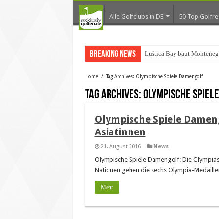
Alle Golfclubs in DE
50 Top Golfre
Breaking News
Luštica Bay baut Montenegr
Home
/
Tag Archives: Olympische Spiele Damengolf
Tag Archives:
Olympische Spiel
Olympische Spiele Dameng
Asiatinnen
21. August 2016
News
Olympische Spiele Damengolf: Die Olympiasi
Nationen gehen die sechs Olympia-Medaillen
Mehr