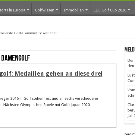
sorts in Europa
Golfwissen
Immobilien
CEO Golf Cup 2026
os erste Golf-Community weiter aus
Meld
e Damengolf
Der 
den 
olf: Medaillen gehen an diese drei
Lušt
Comm
Vom 
schr
eger 2016 in Golf stehen fest und an sechs verschiedene
. Nächsten Olympischen Spiele mit Golf: Japan 2020
Clar
ber
Juli