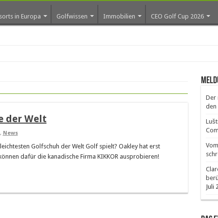
sorts in Europa
Golfwissen
Immobilien
CEO Golf Cup 2026
ros
Meld
Der 
den 
e der Welt
Lušt
Comm
,
News
Vom 
eichtesten Golfschuh der Welt Golf spielt? Oakley hat erst
schr
 können dafür die kanadische Firma KIKKOR ausprobieren!
Clar
ber
Juli