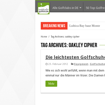
Alle Golfclubs in DE
50 Top Golfre
Breaking News
Luštica Bay baut Monteneg
Home
/
Tag Archives: oakley cipher
Tag Archives:
oakley cipher
Die leichtesten Golfschuh
23. Februar 2012
Equipment
,
Golfschuhe
Wie es sich wohl anfühlt, wenn man mit dem l
einmal nur die Männer im Visier. Die Damen
Mehr