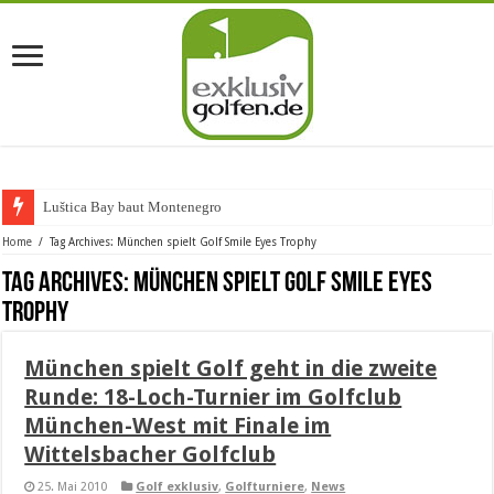
Luštica Bay baut Montenegros e
Home
/
Tag Archives: München spielt Golf Smile Eyes Trophy
Tag Archives:
München spielt Golf Smile Eyes
Trophy
München spielt Golf geht in die zweite
Runde: 18-Loch-Turnier im Golfclub
München-West mit Finale im
Wittelsbacher Golfclub
25. Mai 2010
Golf exklusiv
,
Golfturniere
,
News