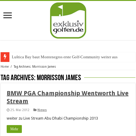
Luštica Bay baut Montenegros erste Golf-Community weiter aus
Home
/
Tag Archives: Morrisson James
Tag Archives:
Morrisson James
BMW PGA Championship Wentworth Live
Stream
25. Mai 2012
News
weiter zu Live Stream Abu Dhabi Championship 2013
Mehr