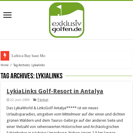
Luštica Bay baut Monten
Home
/
Tag Archives: Lykialinks
Tag Archives:
Lykialinks
LykiaLinks Golf-Resort in Antalya
22. Juni 2009
Türkei
Das LykiaWorld & LinksGolf Antalya***** ist ein neues
Urlaubsparadies, umgeben vom Mittelmeer auf der einen und dichten
grünen Wäldern und dem Taurus-Gebirge auf der anderen Seite und
einer Vielzahl von sehenswerten Historischen und Archäologischen
Schönheiten in nächster Umgebung. Neben einem 2,5 km langen,