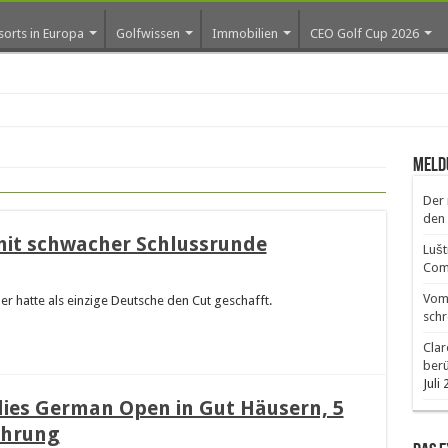
sorts in Europa
Golfwissen
Immobilien
CEO Golf Cup 2026
Meld
Der 
den 
 mit schwacher Schlussrunde
Lušt
Comm
Vom 
er hatte als einzige Deutsche den Cut geschafft.
schr
Clar
ber
Juli
dies German Open in Gut Häusern, 5
Führung