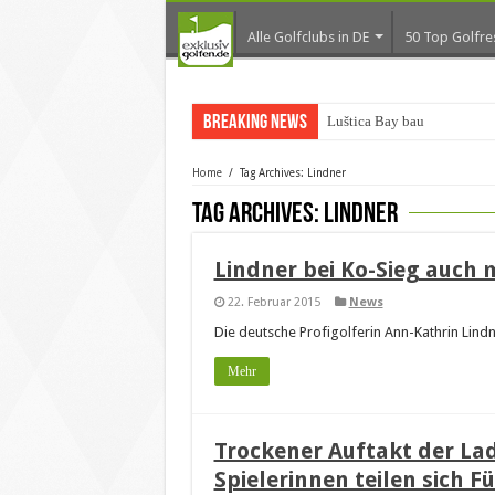
Alle Golfclubs in DE
50 Top Golfre
Breaking News
Luštica Bay baut Monten
Home
/
Tag Archives: Lindner
Tag Archives:
Lindner
Lindner bei Ko-Sieg auch
22. Februar 2015
News
Die deutsche Profigolferin Ann-Kathrin Lindn
Mehr
Trockener Auftakt der La
Spielerinnen teilen sich 