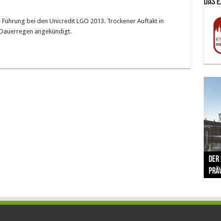
Das 
e Führung bei den Unicredit LGO 2013. Trockener Auftakt in
r Dauerregen angekündigt.
The 
Der
Lušt
Vom 
Clar
trad
Prä
Com
schr
ber
Her