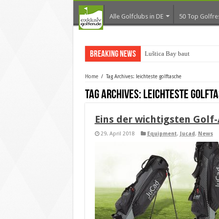
Alle Golfclubs in DE
50 Top Golfre
Breaking News
Luštica Bay baut Montene
Home
/
Tag Archives: leichteste golftasche
Tag Archives:
leichteste golft
Eins der wichtigsten Golf
29. April 2018
Equipment
,
Jucad
,
News