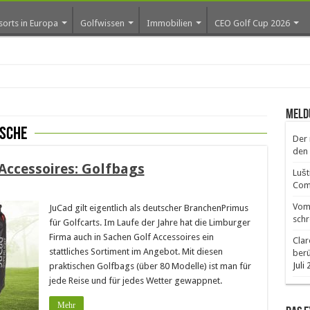
sorts in Europa
Golfwissen
Immobilien
CEO Golf Cup 2026
Meld
asche
Der 
den 
-Accessoires: Golfbags
Lušt
Comm
Vom 
JuCad gilt eigentlich als deutscher BranchenPrimus
schr
für Golfcarts. Im Laufe der Jahre hat die Limburger
Firma auch in Sachen Golf Accessoires ein
Clar
stattliches Sortiment im Angebot. Mit diesen
ber
Juli
praktischen Golfbags (über 80 Modelle) ist man für
jede Reise und für jedes Wetter gewappnet.
Mehr