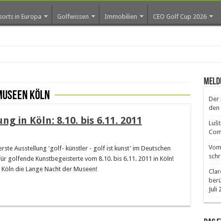
sorts in Europa
Golfwissen
Immobilien
CEO Golf Cup 2026
Meld
Museen Köln
Der 
den 
g in Köln: 8.10. bis 6.11. 2011
Lušt
Comm
Vom 
rste Ausstellung 'golf- künstler - golf ist kunst' im Deutschen
schr
r golfende Kunstbegeisterte vom 8.10. bis 6.11. 2011 in Köln!
 Köln die Lange Nacht der Museen!
Clar
ber
Juli