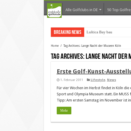
Alle Golfclubs in DE
50 Top Golfre
Breaking News
Luštica Bay baut Monte
Home
/
Tag Archives: Lange Nacht der Museen Köln
Tag Archives:
Lange Nacht der 
Erste Golf-Kunst-Ausstellun
1. Februar 2011
Lifestyle
,
News
Für vier Wochen im Herbst findet in Köln die e
Sport und Olympia Museum statt. Ein MUSS fü
Tipp: Am ersten Samstag im November ist in
Mehr