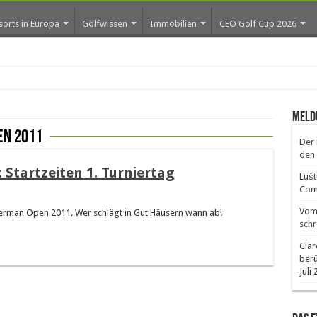
sorts in Europa
Golfwissen
Immobilien
CEO Golf Cup 2026
Meld
en 2011
Der 
den 
Startzeiten 1. Turniertag
Lušt
Comm
Vom 
German Open 2011. Wer schlägt in Gut Häusern wann ab!
schr
Clar
ber
Juli