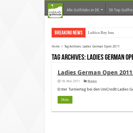
Alle Golfclubs in DE
50 Top Golfre
Breaking News
Luštica Bay baut Monte
Home
/
Tag Archives: Ladies German Open 2011
Tag Archives:
Ladies German Op
Ladies German Open 2011: 
18. Mai 2011
News
Erster Turniertag bei den UniCredit Ladies 
Mehr