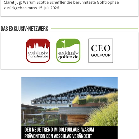
Claret Jug: Warum Scottie Scheffler die berühmteste Golftrophäe
zurückgeben muss
15. Juli 2026
Das Exklusiv-Netzwerk
The Open 2026 in Royal Birkdale: Warum der
Der neue Trend im Golfurlaub: Warum
Luštica Bay baut Montenegros erste Golf-
Vom 85. Platz zur Claret Jug: Neuseeländer
Claret Jug: Warum Scottie Scheffler die
traditionsreiche Linksplatz zu den größten
Prävention den Abschlag verändert
Community weiter aus
schreibt bei The Open Geschichte
berühmteste Golftrophäe zurückgeben muss
Herausforderungen im Golfsport zählt