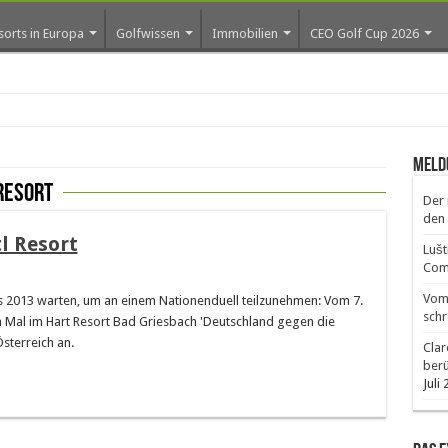
sorts in Europa
Golfwissen
Immobilien
CEO Golf Cup 2026
ros e
Meld
resort
Der 
den 
l Resort
Lušt
Comm
Vom 
s 2013 warten, um an einem Nationenduell teilzunehmen: Vom 7.
schr
en Mal im Hart Resort Bad Griesbach 'Deutschland gegen die
sterreich an.
Clar
ber
Juli