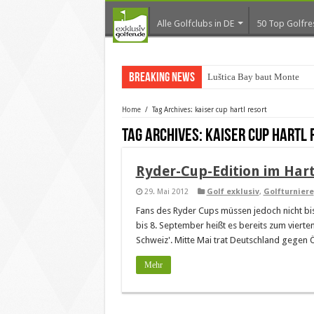
Alle Golfclubs in DE
50 Top Golfre
Breaking News
Luštica Bay baut Monteneg
Home
/
Tag Archives: kaiser cup hartl resort
Tag Archives:
kaiser cup hartl 
Ryder-Cup-Edition im Hart
29. Mai 2012
Golf exklusiv
,
Golfturniere
Fans des Ryder Cups müssen jedoch nicht bi
bis 8. September heißt es bereits zum viert
Schweiz'. Mitte Mai trat Deutschland gegen Ö
Mehr