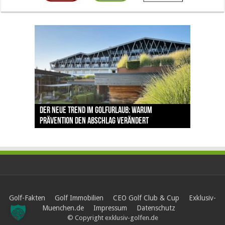
The Open 2026 in Royal Birkdale: Warum der
Der neue Trend im Golfurlaub: Warum
Luštica Bay baut Montenegros erste Golf-
Vom 85. Platz zur Claret Jug: Neuseeländer
Claret Jug: Warum Scottie Scheffler die
traditionsreiche Linksplatz zu den größten
Prävention den Abschlag verändert
Community weiter aus
schreibt bei The Open Geschichte
berühmteste Golftrophäe zurückgeben muss
Herausforderungen im Golfsport zählt
Golf-Fakten
Golf Immobilien
CEO Golf Club & Cup
Exklusiv-
Muenchen.de
Impressum
Datenschutz
© Copyright exklusiv-golfen.de