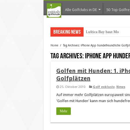
Alle Golfclubs in DE
50 Top Golfre
Breaking News
Luštica Bay baut Monteneg
Home
/
Tag Archives: iPhone App hundefreundliche Golfpl
Tag Archives:
iPhone App hunde
Golfen mit Hunden: 1. iP
Golfplätzen
25. Oktober 2010
Golf exklusiv
,
News
Auf immer mehr Golfplätzen europaweit sin
'Golfen mit Hunden' kann man sich hundefreu
Mehr