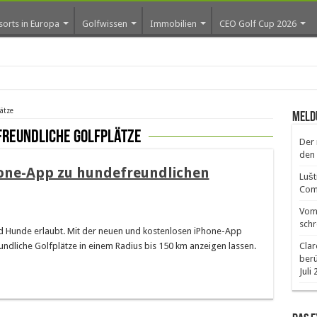
sorts in Europa
Golfwissen
Immobilien
CEO Golf Cup 2026
ro
ätze
Meld
freundliche Golfplätze
Der 
den 
hone-App zu hundefreundlichen
Lušt
Comm
Vom 
schr
d Hunde erlaubt. Mit der neuen und kostenlosen iPhone-App
ndliche Golfplätze in einem Radius bis 150 km anzeigen lassen.
Clar
ber
Juli