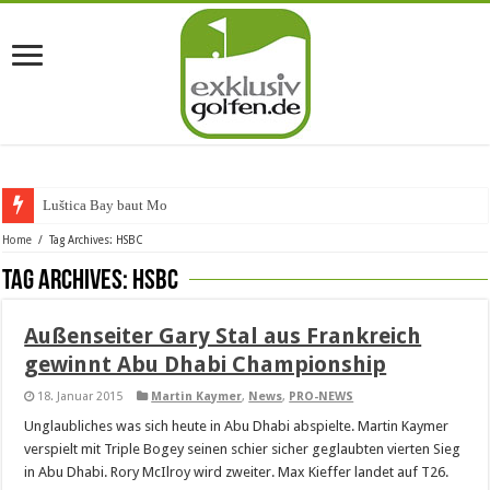
Luštica Bay baut Monte
Home
/
Tag Archives: HSBC
Tag Archives:
HSBC
Außenseiter Gary Stal aus Frankreich
gewinnt Abu Dhabi Championship
18. Januar 2015
Martin Kaymer
,
News
,
PRO-NEWS
Unglaubliches was sich heute in Abu Dhabi abspielte. Martin Kaymer
verspielt mit Triple Bogey seinen schier sicher geglaubten vierten Sieg
in Abu Dhabi. Rory McIlroy wird zweiter. Max Kieffer landet auf T26.