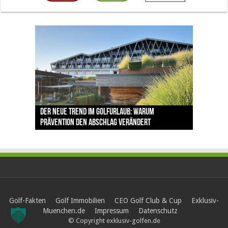
The Open 2026 in Royal Birkdale: Warum der
Der neue Trend im Golfurlaub: Warum
Luštica Bay baut Montenegros erste Golf-
Vom 85. Platz zur Claret Jug: Neuseeländer
Claret Jug: Warum Scottie Scheffler die
traditionsreiche Linksplatz zu den größten
Prävention den Abschlag verändert
Community weiter aus
schreibt bei The Open Geschichte
berühmteste Golftrophäe zurückgeben muss
Herausforderungen im Golfsport zählt
Golf-Fakten
Golf Immobilien
CEO Golf Club & Cup
Exklusiv-
Muenchen.de
Impressum
Datenschutz
© Copyright exklusiv-golfen.de