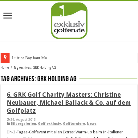
Luštica Bay baut Monten
Home
/
Tag Archives: GRK Holding AG
Tag Archives:
GRK Holding AG
6. GRK Golf Charity Masters: Christine
Neubauer, Michael Ballack & Co. auf dem
Golfplatz
26. August 2013
Bildergalerien
,
Golf exklusiv
,
Golfturniere
,
News
Ein-3-Tages-Golfevent mit allen Extras: Warm-up beim In-Italiener