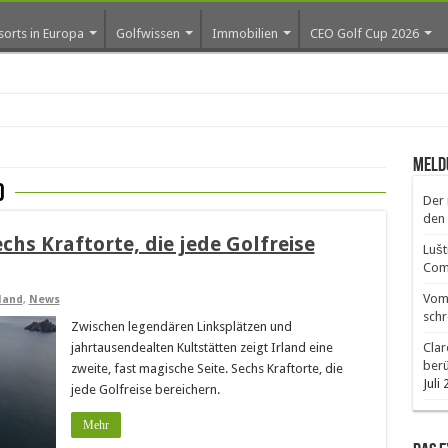
sorts in Europa
Golfwissen
Immobilien
CEO Golf Cup 2026
os er
Meld
d
Der 
den 
echs Kraftorte, die jede Golfreise
Lušt
Comm
Vom 
land
,
News
schr
Zwischen legendären Linksplätzen und
jahrtausendealten Kultstätten zeigt Irland eine
Clar
ber
zweite, fast magische Seite. Sechs Kraftorte, die
Juli
jede Golfreise bereichern.
Mehr