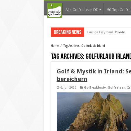
Alle Golfclubs in DE
50 Top Golfre
Breaking News
Luštica Bay baut Montenegr
Home
/
Tag Archives: Golfurlaub Irland
Tag Archives:
Golfurlaub Irlan
Golf & Mystik in Irland: S
bereichern
6. Juli 2026
Golf exklusiv
,
Golfreisen
,
Ir