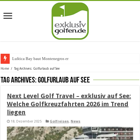
Luštica Bay baut Montenegros erste G
Home
/
Tag Archives: Golfurlaub auf See
Tag Archives:
Golfurlaub auf See
Next Level Golf Travel – exklusiv auf See:
Welche Golfkreuzfahrten 2026 im Trend
liegen
18. Dezember 2025
Golfreisen
,
News