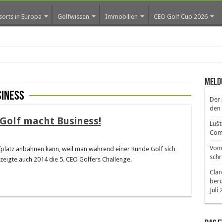
sorts in Europa
Golfwissen
Immobilien
CEO Golf Cup 2026
ros e
Meld
siness
Der 
den 
 Golf macht Business!
Lušt
Comm
Vom 
platz anbahnen kann, weil man während einer Runde Golf sich
schr
 zeigte auch 2014 die 5. CEO Golfers Challenge.
Clar
ber
Juli