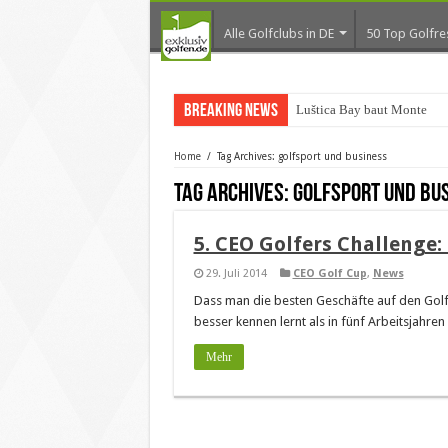
Alle Golfclubs in DE
50 Top Golfre
Breaking News
Luštica Bay baut Monteneg
Home
/
Tag Archives: golfsport und business
Tag Archives:
golfsport und bu
5. CEO Golfers Challenge:
29. Juli 2014
CEO Golf Cup
,
News
Dass man die besten Geschäfte auf den Golf
besser kennen lernt als in fünf Arbeitsjahren
Mehr