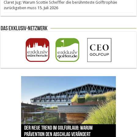
Claret Jug: Warum Scottie Scheffler die berühmteste Golftrophäe
zurückgeben muss
15. Juli 2026
Das Exklusiv-Netzwerk
The Open 2026 in Royal Birkdale: Warum der
Der neue Trend im Golfurlaub: Warum
Luštica Bay baut Montenegros erste Golf-
Vom 85. Platz zur Claret Jug: Neuseeländer
Claret Jug: Warum Scottie Scheffler die
traditionsreiche Linksplatz zu den größten
Prävention den Abschlag verändert
Community weiter aus
schreibt bei The Open Geschichte
berühmteste Golftrophäe zurückgeben muss
Herausforderungen im Golfsport zählt