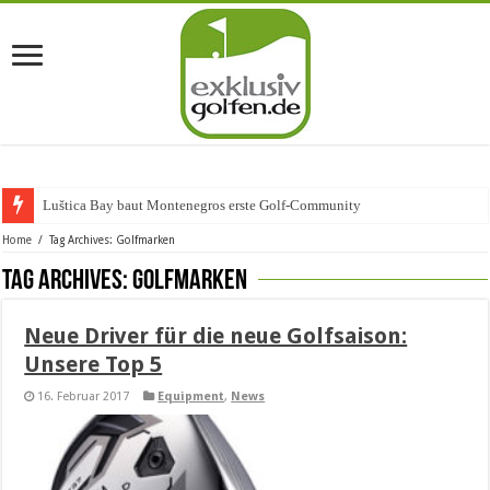
Luštica Bay baut Montenegros erste Golf-Community wei
Home
/
Tag Archives: Golfmarken
Tag Archives:
Golfmarken
Neue Driver für die neue Golfsaison:
Unsere Top 5
16. Februar 2017
Equipment
,
News