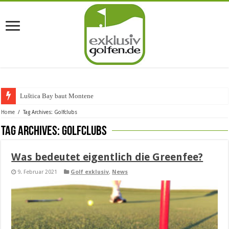
Luštica Bay baut Montenegros
Home
/
Tag Archives: Golfclubs
Tag Archives:
Golfclubs
Was bedeutet eigentlich die Greenfee?
9. Februar 2021
Golf exklusiv
,
News