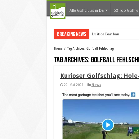
Alle Golfclubs in DE
50 Top Golfre
Breaking News
Luštica Bay baut Monten
Home
/
Tag Archives: Golfball Fehlschlag
Tag Archives:
Golfball Fehlsch
Kurioser Golfschlag: Hole
22. Mai 2021
News