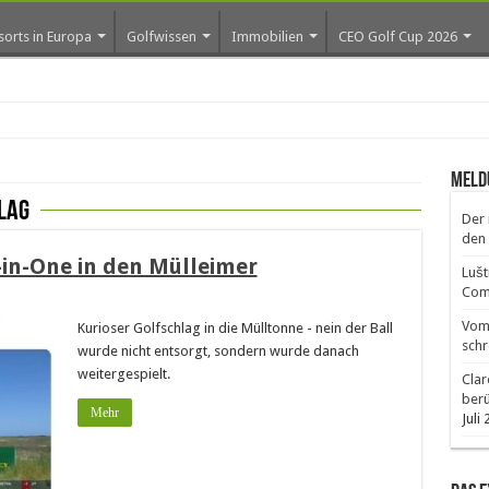
sorts in Europa
Golfwissen
Immobilien
CEO Golf Cup 2026
Meld
lag
Der 
den 
-in-One in den Mülleimer
Lušt
Comm
Vom 
Kurioser Golfschlag in die Mülltonne - nein der Ball
schr
wurde nicht entsorgt, sondern wurde danach
weitergespielt.
Clar
ber
Mehr
Juli