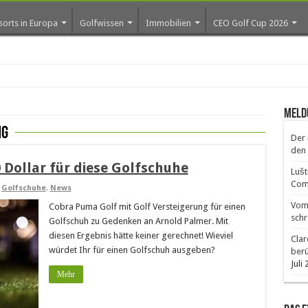
sorts in Europa
Golfwissen
Immobilien
CEO Golf Cup 2026
ros
Meld
ng
Der 
den 
 Dollar für diese Golfschuhe
Lušt
Comm
,
Golfschuhe
,
News
Vom 
Cobra Puma Golf mit Golf Versteigerung für einen
schr
Golfschuh zu Gedenken an Arnold Palmer. Mit
diesen Ergebnis hätte keiner gerechnet! Wieviel
Clar
würdet Ihr für einen Golfschuh ausgeben?
ber
Juli
Mehr