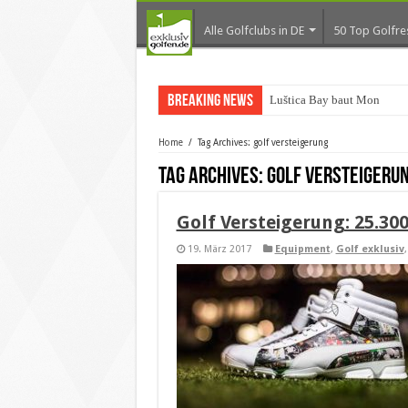
Alle Golfclubs in DE
50 Top Golfre
Breaking News
Luštica Bay baut Monteneg
Home
/
Tag Archives: golf versteigerung
Tag Archives:
golf versteigeru
Golf Versteigerung: 25.300
19. März 2017
Equipment
,
Golf exklusiv