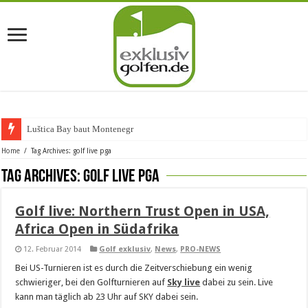
Luštica Bay baut Montenegros e
Home
/
Tag Archives: golf live pga
Tag Archives:
golf live pga
Golf live: Northern Trust Open in USA,
Africa Open in Südafrika
12. Februar 2014
Golf exklusiv
,
News
,
PRO-NEWS
Bei US-Turnieren ist es durch die Zeitverschiebung ein wenig
schwieriger, bei den Golfturnieren auf
Sky live
dabei zu sein. Live
kann man täglich ab 23 Uhr auf SKY dabei sein.