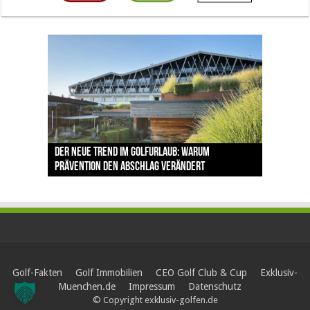
The Open 2026 in Royal Birkdale: Warum der
Der neue Trend im Golfurlaub: Warum
Luštica Bay baut Montenegros erste Golf-
Vom 85. Platz zur Claret Jug: Neuseeländer
Claret Jug: Warum Scottie Scheffler die
traditionsreiche Linksplatz zu den größten
Prävention den Abschlag verändert
Community weiter aus
schreibt bei The Open Geschichte
berühmteste Golftrophäe zurückgeben muss
Herausforderungen im Golfsport zählt
Golf-Fakten
Golf Immobilien
CEO Golf Club & Cup
Exklusiv-
Muenchen.de
Impressum
Datenschutz
© Copyright exklusiv-golfen.de