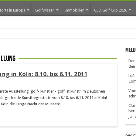
sorts in Europa
Golfwissen
Immobilien
CEO Golf Cup 2026
Meld
ellung
Der 
den 
g in Köln: 8.10. bis 6.11. 2011
Lušt
Comm
Vom 
rste Ausstellung 'golf- künstler - golf ist kunst' im Deutschen
schr
r golfende Kunstbegeisterte vom 8.10. bis 6.11. 2011 in Köln!
 Köln die Lange Nacht der Museen!
Clar
ber
Juli