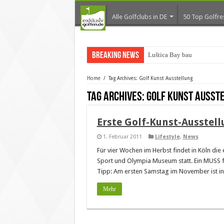
Alle Golfclubs in DE
50 Top Golfre
Breaking News
Luštica Bay baut Monten
Home
/
Tag Archives: Golf Kunst Ausstellung
Tag Archives:
Golf Kunst Ausst
Erste Golf-Kunst-Ausstellun
1. Februar 2011
Lifestyle
,
News
Für vier Wochen im Herbst findet in Köln die e
Sport und Olympia Museum statt. Ein MUSS fü
Tipp: Am ersten Samstag im November ist in
Mehr