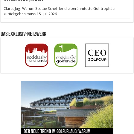
Claret Jug: Warum Scottie Scheffler die berühmteste Golftrophäe
zurückgeben muss
15. Juli 2026
Das Exklusiv-Netzwerk
The Open 2026 in Royal Birkdale: Warum der
Der neue Trend im Golfurlaub: Warum
Luštica Bay baut Montenegros erste Golf-
Vom 85. Platz zur Claret Jug: Neuseeländer
Claret Jug: Warum Scottie Scheffler die
traditionsreiche Linksplatz zu den größten