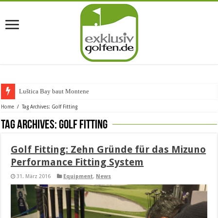
Luštica Bay baut Montenegros
Home
/
Tag Archives: Golf Fitting
Tag Archives:
Golf Fitting
Golf Fitting: Zehn Gründe für das Mizuno
Performance Fitting System
31. März 2016
Equipment
,
News