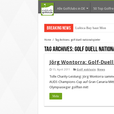
Alle Golfclubs in DE
50 Top Golfre
Breaking News
Luštica Bay baut Monteneg
Home
/
Tag Archives: golf duell nationalspieler
Tag Archives:
golf duell nation
Jörg Wontorra: Golf-Duell
15. April 2011
Golf exklusiv
,
News
Tolle Charity-Leistung: Jörg Wontorra sam
AUDI-Champions-Cup auf Gran Canaria Mitte 
Olympiasieger golften mit!
Mehr