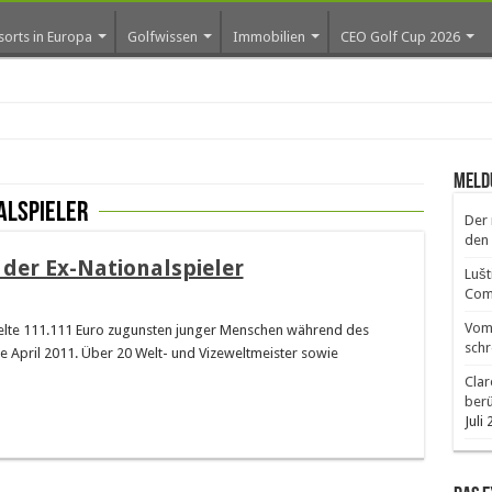
sorts in Europa
Golfwissen
Immobilien
CEO Golf Cup 2026
ros
Meld
alspieler
Der 
den 
 der Ex-Nationalspieler
Lušt
Comm
Vom 
melte 111.111 Euro zugunsten junger Menschen während des
schr
April 2011. Über 20 Welt- und Vizeweltmeister sowie
Clar
ber
Juli