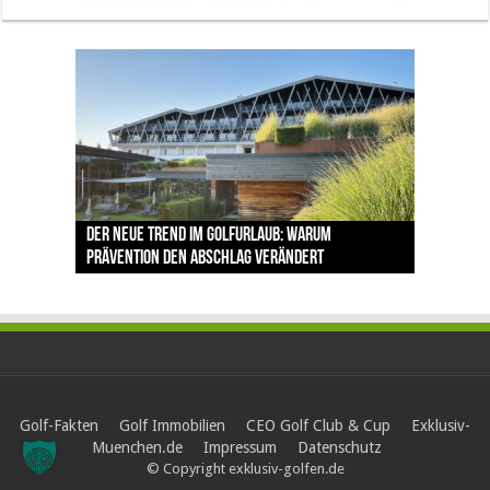
The Open 2026 in Royal Birkdale: Warum der
Der neue Trend im Golfurlaub: Warum
Luštica Bay baut Montenegros erste Golf-
Vom 85. Platz zur Claret Jug: Neuseeländer
Claret Jug: Warum Scottie Scheffler die
traditionsreiche Linksplatz zu den größten
Prävention den Abschlag verändert
Community weiter aus
schreibt bei The Open Geschichte
berühmteste Golftrophäe zurückgeben muss
Herausforderungen im Golfsport zählt
Golf-Fakten
Golf Immobilien
CEO Golf Club & Cup
Exklusiv-
Muenchen.de
Impressum
Datenschutz
© Copyright exklusiv-golfen.de