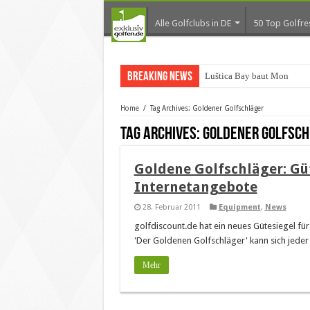
Alle Golfclubs in DE
50 Top Golfre
Breaking News
Luštica Bay baut Monteneg
Home
/
Tag Archives: Goldener Golfschläger
Tag Archives:
Goldener Golfsch
Goldene Golfschläger: Gu
Internetangebote
28. Februar 2011
Equipment
,
News
golfdiscount.de hat ein neues Gütesiegel fü
'Der Goldenen Golfschläger' kann sich jede
Mehr