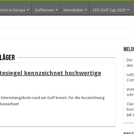
sorts in Europa
Golfwissen
Immobilien
CEO Golf Cup 2026
ro
Meld
läger
Der 
den 
̈tesiegel kennzeichnet hochwertige
Lušt
Comm
Vom 
schr
r Internetangebote rund um Golf kreiert. Für die Auszeichnung
r bewerben!
Clar
ber
Juli