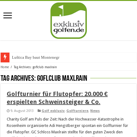
Luštica Bay baut Montenegros e
Home
/
Tag Archives: goflclub maxlrain
Tag Archives:
goflclub maxlrain
Golfturnier für Flutopfer: 20.000 €
erspielten Schweinsteiger & Co.
9. August 2013
Golf exklusiv
,
Golfturniere
,
News
Charity Golf am Puls der Zeit: Nach der Hochwasser-Katastrophe in
Rosenheim organisierte Adi Hengstberger spontan ein Golfturnier für
die Flutopfer. GC Schloss Maxlrain stellte für den guten Zweck den