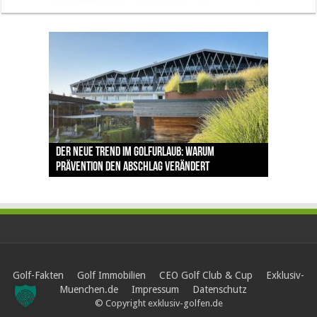
The Open 2026 in Royal Birkdale: Warum der
Der neue Trend im Golfurlaub: Warum
Luštica Bay baut Montenegros erste Golf-
Vom 85. Platz zur Claret Jug: Neuseeländer
Claret Jug: Warum Scottie Scheffler die
traditionsreiche Linksplatz zu den größten
Prävention den Abschlag verändert
Community weiter aus
schreibt bei The Open Geschichte
berühmteste Golftrophäe zurückgeben muss
Herausforderungen im Golfsport zählt
Golf-Fakten
Golf Immobilien
CEO Golf Club & Cup
Exklusiv-
Muenchen.de
Impressum
Datenschutz
© Copyright exklusiv-golfen.de