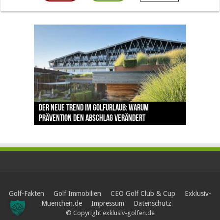
The Open 2026 in Royal Birkdale: Warum der
Der neue Trend im Golfurlaub: Warum
Luštica Bay baut Montenegros erste Golf-
Vom 85. Platz zur Claret Jug: Neuseeländer
Claret Jug: Warum Scottie Scheffler die
traditionsreiche Linksplatz zu den größten
Prävention den Abschlag verändert
Community weiter aus
schreibt bei The Open Geschichte
berühmteste Golftrophäe zurückgeben muss
Herausforderungen im Golfsport zählt
Golf-Fakten
Golf Immobilien
CEO Golf Club & Cup
Exklusiv-
Muenchen.de
Impressum
Datenschutz
© Copyright exklusiv-golfen.de