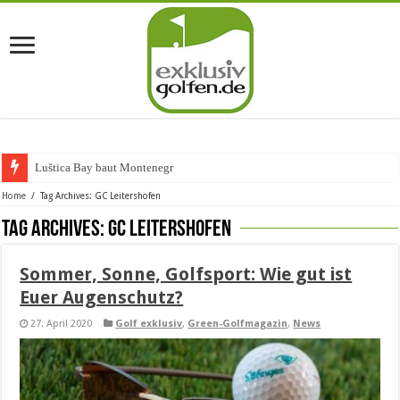
Luštica Bay baut Montenegros ers
Home
/
Tag Archives: GC Leitershofen
Tag Archives:
GC Leitershofen
Sommer, Sonne, Golfsport: Wie gut ist
Euer Augenschutz?
27. April 2020
Golf exklusiv
,
Green-Golfmagazin
,
News