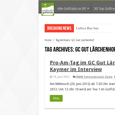
Alle Golfclubs in DE
50 Top Golfre
Breaking News
Luštica Bay baut Monte
Home
/
Tag Archives: GC Gut Lärchenhof
Tag Archives:
GC Gut Lärchenho
Pro-Am-Tag im GC Gut Lär
Kaymer im Interview
19. Juni 2012
BMW International Open
,
Am Mittwoch (20. Juni 2012) ab 7.30 Uhr st
2012. Um 12 Uhr 10 wird am Tee 1 im Golfcl
Mehr