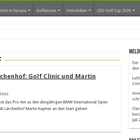
sorts in Europa
Golfwissen
Immobilien
CEO Golf Cup 2026
Meld
f
Der 
den 
chenhof: Golf Clinic und Martin
Lušt
Comm
Vom 
News
schr
artet das Pro-Am zu den diesjährigen BMW International Open
ub Lärchenhof Martin Kaymer an den Start gehen!
Clar
ber
Juli