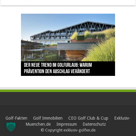
The Open 2026 in Royal Birkdale: Warum der
Der neue Trend im Golfurlaub: Warum
Luštica Bay baut Montenegros erste Golf-
Vom 85. Platz zur Claret Jug: Neuseeländer
Claret Jug: Warum Scottie Scheffler die
traditionsreiche Linksplatz zu den größten
Prävention den Abschlag verändert
Community weiter aus
schreibt bei The Open Geschichte
berühmteste Golftrophäe zurückgeben muss
Herausforderungen im Golfsport zählt
Golf-Fakten
Golf Immobilien
CEO Golf Club & Cup
Exklusiv-
Muenchen.de
Impressum
Datenschutz
© Copyright exklusiv-golfen.de