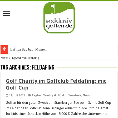
Luštica Bay baut Montenegr
Home
/
Tag Archives: Feldafing
Tag Archives:
Feldafing
Golf Charity im Golfclub Feldafing: mic
Golf Cup
11. Juli 2013
Eagles Charity Golf
,
Golfturniere
,
News
Golfen für den guten Zweck am Starnberger See beim 3. mic Golf Cup
im Feldafinger Goflclub. Nina Eichinger erhielt für Ihre Stiftung Artist
for Kids einen Scheck in Höhe von 15.000 €. Zahlreiche Unternehmer,