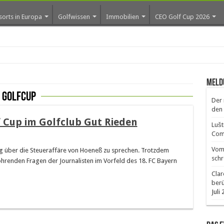
sorts in Europa
Golfwissen
Immobilien
CEO Golf Cup 2026
Meld
 Golfcup
Der 
den 
f Cup im Golfclub Gut Rieden
Lušt
Comm
Vom 
ag über die Steueraffäre von Hoeneß zu sprechen. Trotzdem
schr
ohrenden Fragen der Journalisten im Vorfeld des 18. FC Bayern
Clar
ber
Juli