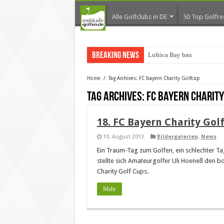
Alle Golfclubs in DE
50 Top Golfre
Breaking News
Luštica Bay baut Mont
Home
/
Tag Archives: FC bayern Charity Golfcup
Tag Archives:
FC bayern Charity
18. FC Bayern Charity Gol
10. August 2013
Bildergalerien
,
News
Ein Traum-Tag zum Golfen, ein schlechter T
stellte sich Amateurgolfer Uli Hoeneß den b
Charity Golf Cups.
Mehr