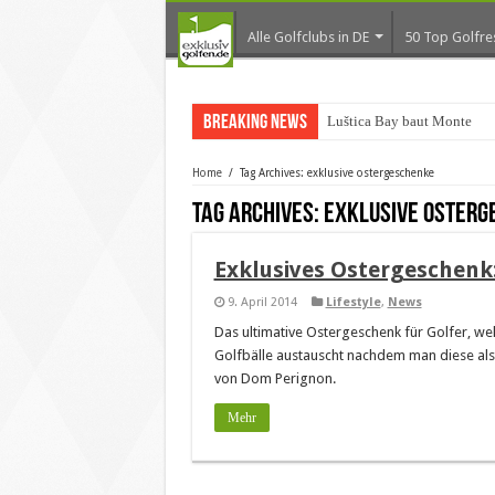
Alle Golfclubs in DE
50 Top Golfre
Breaking News
Luštica Bay baut Monteneg
Home
/
Tag Archives: exklusive ostergeschenke
Tag Archives:
exklusive osterg
Exklusives Ostergeschenk:
9. April 2014
Lifestyle
,
News
Das ultimative Ostergeschenk für Golfer, we
Golfbälle austauscht nachdem man diese als 
von Dom Perignon.
Mehr