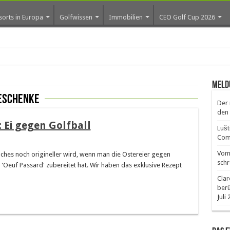
sorts in Europa
Golfwissen
Immobilien
CEO Golf Cup 2026
ros e
Meld
eschenke
Der 
den 
 Ei gegen Golfball
Lušt
Comm
Vom 
lches noch origineller wird, wenn man die Ostereier gegen
schr
'Oeuf Passard' zubereitet hat. Wir haben das exklusive Rezept
Clar
ber
Juli