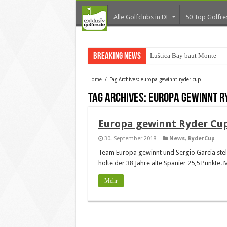
Alle Golfclubs in DE
50 Top Golfre
Breaking News
Luštica Bay baut Monteneg
Home
/
Tag Archives: europa gewinnt ryder cup
Tag Archives:
europa gewinnt r
Europa gewinnt Ryder Cu
30. September 2018
News
,
RyderCup
Team Europa gewinnt und Sergio Garcia stel
holte der 38 Jahre alte Spanier 25,5 Punkte.
Mehr