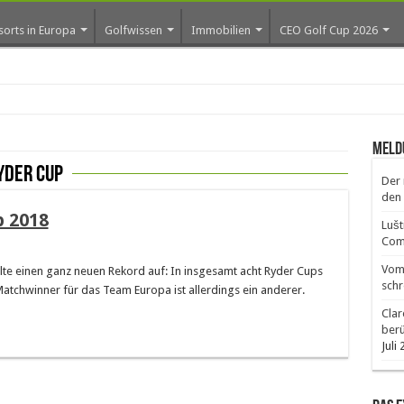
sorts in Europa
Golfwissen
Immobilien
CEO Golf Cup 2026
ros e
Meld
yder cup
Der 
den 
p 2018
Lušt
Comm
Vom 
lte einen ganz neuen Rekord auf: In insgesamt acht Ryder Cups
schr
 Matchwinner für das Team Europa ist allerdings ein anderer.
Clar
ber
Juli