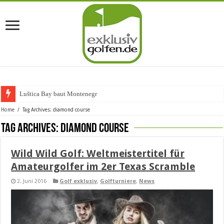
Luštica Bay baut Montenegros er
Home
/
Tag Archives: diamond course
Tag Archives:
diamond course
Wild Wild Golf: Weltmeistertitel für
Amateurgolfer im 2er Texas Scramble
2. Juni 2016
Golf exklusiv
,
Golfturniere
,
News