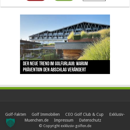
The Open 2026 in Royal Birkdale: Warum der
Der neue Trend im Golfurlaub: Warum
Luštica Bay baut Montenegros erste Golf-
Vom 85. Platz zur Claret Jug: Neuseeländer
Claret Jug: Warum Scottie Scheffler die
traditionsreiche Linksplatz zu den größten
Prävention den Abschlag verändert
Community weiter aus
schreibt bei The Open Geschichte
berühmteste Golftrophäe zurückgeben muss
Herausforderungen im Golfsport zählt
Golf-Fakten
Golf Immobilien
CEO Golf Club & Cup
Exklusiv-
Muenchen.de
Impressum
Datenschutz
© Copyright exklusiv-golfen.de