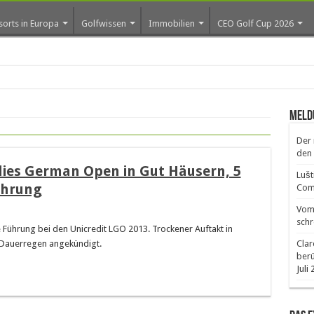
sorts in Europa
Golfwissen
Immobilien
CEO Golf Cup 2026
Meld
Der 
den 
dies German Open in Gut Häusern, 5
Lušt
Führung
Comm
Vom 
schr
e Führung bei den Unicredit LGO 2013. Trockener Auftakt in
r Dauerregen angekündigt.
Clar
ber
Juli