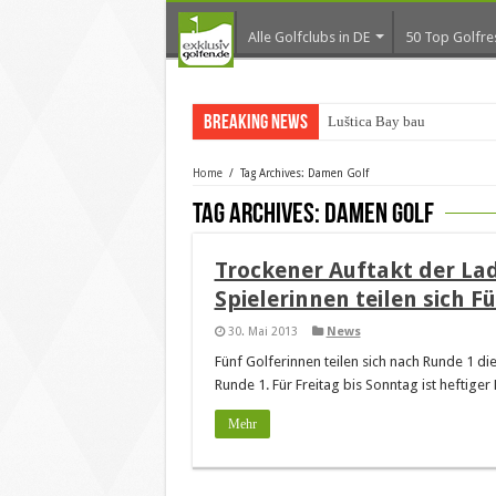
Alle Golfclubs in DE
50 Top Golfre
Breaking News
Luštica Bay baut Monte
Home
/
Tag Archives: Damen Golf
Tag Archives:
Damen Golf
Trockener Auftakt der La
Spielerinnen teilen sich 
30. Mai 2013
News
Fünf Golferinnen teilen sich nach Runde 1 di
Runde 1. Für Freitag bis Sonntag ist heftige
Mehr