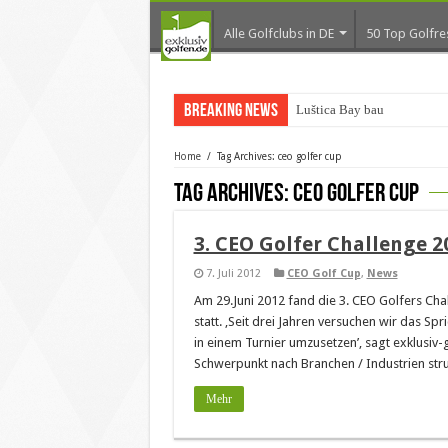
Alle Golfclubs in DE
50 Top Golfre
Breaking News
Luštica Bay baut Monte
Home
/
Tag Archives: ceo golfer cup
Tag Archives:
ceo golfer cup
3. CEO Golfer Challenge 2
7. Juli 2012
CEO Golf Cup
,
News
Am 29.Juni 2012 fand die 3. CEO Golfers Ch
statt. ‚Seit drei Jahren versuchen wir das S
in einem Turnier umzusetzen’, sagt exklusiv-
Schwerpunkt nach Branchen / Industrien struk
Mehr