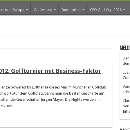
sorts in Europa
Golfwissen
Immobilien
CEO Golf Cup 2026
Meld
Der 
den 
012: Golfturnier mit Business-Faktor
Lušt
Comm
Vom 
allenge powered by Lufthansa dieses Mal im Münchener Golfclub
schr
prichwort ‚Auf dem Golfplatz bahnt man die besten Geschäfte an’
golfen.de-Gesellschafter Jürgen Mayer. Die Flights werden im
Clar
turiert.
ber
Juli