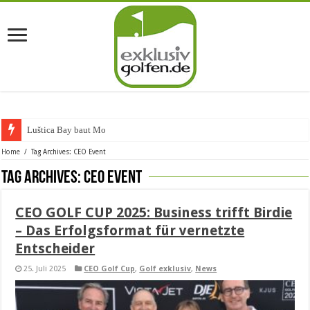
Luštica Bay baut Montene
Home
/
Tag Archives: CEO Event
Tag Archives:
CEO Event
CEO GOLF CUP 2025: Business trifft Birdie
– Das Erfolgsformat für vernetzte
Entscheider
25. Juli 2025
CEO Golf Cup
,
Golf exklusiv
,
News