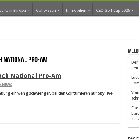
sorts in Europa
Golfwissen
Immobilien
CEO Golf Cup 2026
ros
Meld
h National Pro-Am
Der 
den 
each National Pro-Am
Lušt
Comm
O-NEWS
Vom 
iebung ein wenig schwieriger, bei den Golfturnieren auf
Sky live
schr
Clar
ber
Juli