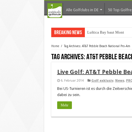
Alle Golfclubs in DE
50 Top Golfre
Breaking News
Luštica Bay baut Monteneg
Home
/
Tag Archives: AT&T Pebble Beach National Pro-Am
Tag Archives:
AT&T Pebble Beac
Live Golf: AT&T Pebble B
6. Februar 2014
Golf exklusiv
,
News
,
PR
Bei US-Turnieren ist es durch die Zeitversch
dabei zu sein.
Mehr