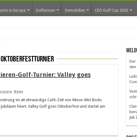
sorts in Europa
Golfwissen
Immobilien
CEO Golf Cup 2026
ros
r
Meld
 Oktoberfestturnier
Der 
den 
eren-Golf-Turnier: Valley goes
Lušt
Comm
Vom 
urniere
,
News
schr
gerehrung im alt ehrwürdige Café-Zelt von Wiesn-Wirt Bodo
-Jubiläum feiert. Valley Golf goes Oktoberfest und startet am
Clar
ber
Juli