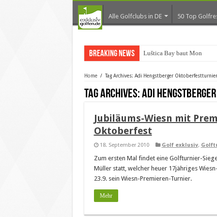
Alle Golfclubs in DE
50 Top Golfre
Breaking News
Luštica Bay baut Monteneg
Home
/
Tag Archives: Adi Hengstberger Oktoberfestturnie
Tag Archives:
Adi Hengstberger
Jubiläums-Wiesn mit Premi
Oktoberfest
18. September 2010
Golf exklusiv
,
Golft
Zum ersten Mal findet eine Golfturnier-Sie
Müller statt, welcher heuer 17jähriges Wiesn
23.9. sein Wiesn-Premieren-Turnier.
Mehr