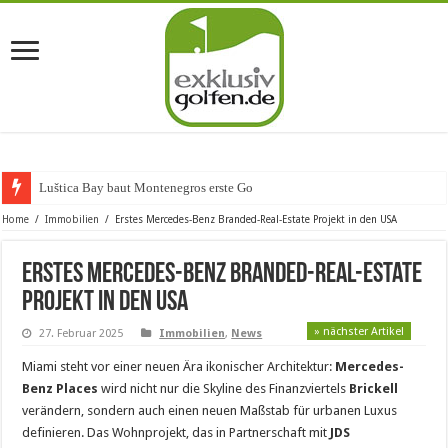
Luštica Bay baut Montenegros erste Golf-Communi
Home
/
Immobilien
/
Erstes Mercedes-Benz Branded-Real-Estate Projekt in den USA
Erstes Mercedes-Benz Branded-Real-Estate
Projekt in den USA
» nächster Artikel
27. Februar 2025
Immobilien
,
News
Miami steht vor einer neuen Ära ikonischer Architektur:
Mercedes-
Benz Places
wird nicht nur die Skyline des Finanzviertels
Brickell
verändern, sondern auch einen neuen Maßstab für urbanen Luxus
definieren. Das Wohnprojekt, das in Partnerschaft mit
JDS