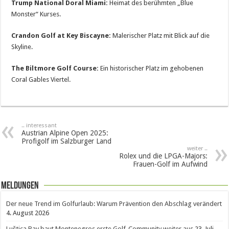
Trump National Doral Miami:
Heimat des berühmten „Blue
Monster“ Kurses.
Crandon Golf at Key Biscayne:
Malerischer Platz mit Blick auf die
Skyline.
The Biltmore Golf Course:
Ein historischer Platz im gehobenen
Coral Gables Viertel.
.. interessant
Austrian Alpine Open 2025:
Profigolf im Salzburger Land
weiter ..
Rolex und die LPGA-Majors:
Frauen-Golf im Aufwind
Meldungen
Der neue Trend im Golfurlaub: Warum Prävention den Abschlag verändert
4. August 2026
Luštica Bay baut Montenegros erste Golf-Community weiter aus
23. Juli