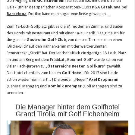
Golf-Highlight im
GC Eichenheim
startet am 3.6. mit dem offenen
Gala-Turnier des spanischen Kooperations-Clubs
PGA Catalunya bei
Barcelona
. Dorthin kann man sogar eine Reise gewinnen…
Zum 18-Loch-Golfplatz gibt es die 81 modernen Zimmer und Suiten
des Hotels mit Restaurant und mit einer 1a-Kulinarik. Das gilt auch für
die geniale
Gastro im Golf-Club
, von dessen Terrasse man einen
‚Birdie-Blick‘ auf den Hahnenkamm mit der weltberühmten
Rennstrecke „Streif“ hat. Der landschaftlich einzigartige 18-Loch-Platz
im und am Berg mit dem Prädikat „Gourmet-Golf“ wurde schon von
vielen Fach-Juroren zu „
Österreichs Besten Golfkurs
“ gewählt.
Das Hotel ebenfalls zum besten
Golf Hotel
. Für 2017 sind beide
schon wieder nominiert… ! Die beiden „Neuen“
Axel Dropmann
(General Manager) und
Dominik Kremper
(Golf Manager) sind zu
beneiden…
Die Manager hinter dem Golfhotel
Grand Tirolia mit Golf Eichenheim