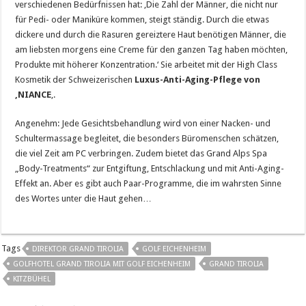
verschiedenen Bedürfnissen hat: ‚Die Zahl der Männer, die nicht nur
für Pedi- oder Maniküre kommen, steigt ständig. Durch die etwas
dickere und durch die Rasuren gereiztere Haut benötigen Männer, die
am liebsten morgens eine Creme für den ganzen Tag haben möchten,
Produkte mit höherer Konzentration.‘ Sie arbeitet mit der High Class
Kosmetik der Schweizerischen
Luxus-Anti-Aging-Pflege von
‚NIANCE
‚.
Angenehm: Jede Gesichtsbehandlung wird von einer Nacken- und
Schultermassage begleitet, die besonders Büromenschen schätzen,
die viel Zeit am PC verbringen. Zudem bietet das Grand Alps Spa
„Body-Treatments“ zur Entgiftung, Entschlackung und mit Anti-Aging-
Effekt an. Aber es gibt auch Paar-Programme, die im wahrsten Sinne
des Wortes unter die Haut gehen…
Tags
DIREKTOR GRAND TIROLIA
GOLF EICHENHEIM
GOLFHOTEL GRAND TIROLIA MIT GOLF EICHENHEIM
GRAND TIROLIA
KITZBÜHEL