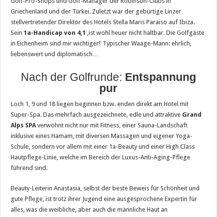
Golf-Pro-Shops und Golf-Manager der Robinson-Clubs in
Griechenland und der Türkei. Zuletzt war der gebürtige Linzer
stellvertretender Direktor des Hotels Stella Maris Paraiso auf Ibiza.
Sein
1a-Handicap von 4,1
‚ist wohl heuer nicht haltbar. Die Golfgäste
in Eichenheim sind mir wichtiger!‘ Typischer Waage-Mann: ehrlich,
liebenswert und diplomatisch…
Nach der Golfrunde:
Entspannung
pur
Loch 1, 9 und 18 liegen beginnen bzw. enden direkt am Hotel mit
Super-Spa. Das mehrfach ausgezeichnete, edle und attraktive
Grand
Alps SPA
verwöhnt nicht nur mit Fitness, einer Sauna-Landschaft
inklusive eines Hamam, mit diversen Massagen und eigener Yoga-
Schule, sondern vor allem mit einer 1a-Beauty und einer High Class
Hautpflege-Linie, welche im Bereich der Luxus-Anti-Aging-Pflege
führend sind.
Beauty-Leiterin Anastasia, selbst der beste Beweis für Schönheit und
gute Pflege, ist trotz ihrer Jugend eine ausgesprochene Expertin für
alles, was die weibliche, aber auch die männliche Haut an