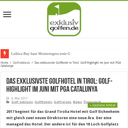
Luštica Bay baut Montenegros erste Golf-Community
Home
/
Golf exklusiv
/
Das exklusivste Golfhotel in Tirol: Golf-Highlight im Juni mit PGA
Catalunya
Das exklusivste Golfhotel in Tirol: Golf-
Highlight im Juni mit PGA Catalunya
6. Mai 2017
Golf exklusiv
,
Golfhotels
,
Golfreisen
,
News
,
Österreich
» nächster Artikel
2017 beginnt für das Grand Tirolia Hotel mit Golf Eichenheim
mit gleich zwei neuen Direktoren eine neue Ära. Der eine
managed das Hotel. Der andere ist für den 18 Loch Golfplatz