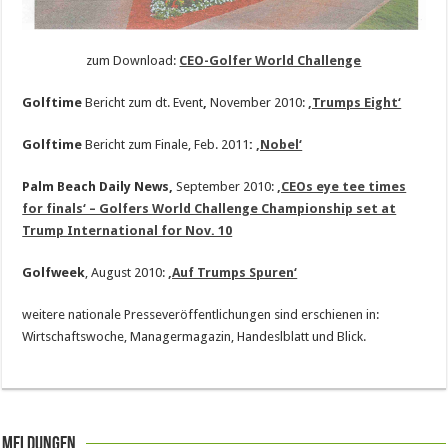
zum Download:
CEO-Golfer World Challenge
Golftime
Bericht zum dt. Event
,
November 2010:
‚Trumps Eight‘
Golftime
Bericht zum Finale, Feb. 2011
:
‚Nobel‘
Palm Beach Daily News,
September 2010:
‚CEOs eye tee times
for finals‘ – Golfers World Challenge Championship set at
Trump International for Nov. 10
Golfweek
, August 2010:
‚Auf Trumps Spuren‘
weitere nationale Presseveröffentlichungen sind erschienen in:
Wirtschaftswoche, Managermagazin, Handeslblatt und Blick.
Meldungen